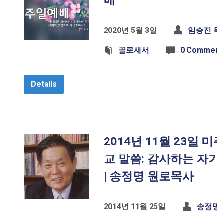
배
2020년 5월 3일
임승진 
골로새서
0 Comme
Details
2014년 11월 23일
교 말씀: 감사하는 자가 
| 송정명 원로목사
2014년 11월 25일
송정