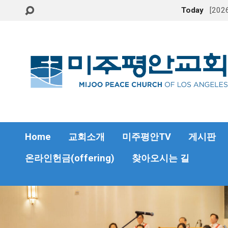
Today
[20
Home
교회소개
미주평안TV
게시판
온라인헌금(offering)
찾아오시는 길