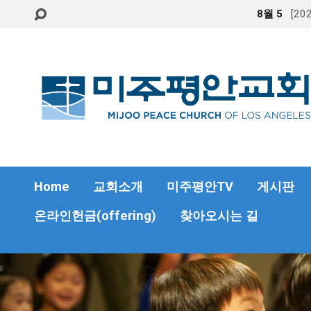
8월 5
[2
Home
교회소개
미주평안TV
게시판
온라인헌금(offering)
찾아오시는 길