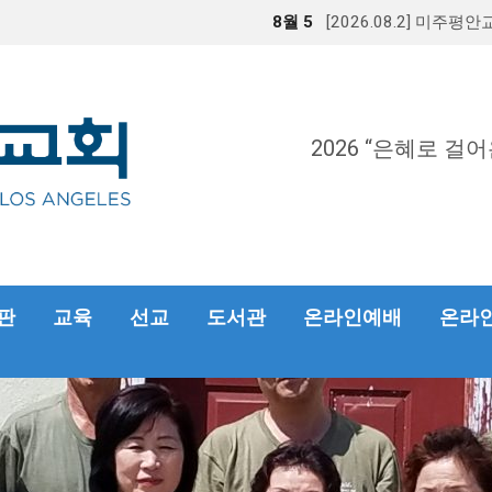
8월 5
[2026.08.2] 미주평
2026 “은혜로 걸어
판
교육
선교
도서관
온라인예배
온라인헌