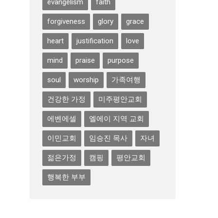
evangelism
faith
forgiveness
glory
grace
heart
justification
love
mind
praise
purpose
soul
worship
가족여행
건강한 가정
미주평안교회
에벤에셀
엘에이 지역 교회
이민교회
임승진 목사
자녀
젊은가정
캠핑
평안교회
행복한 부부