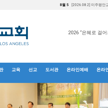
8월 5
[2026.08.2] 미주평
2026 “은혜로 걸어
판
교육
선교
도서관
온라인예배
온라인헌