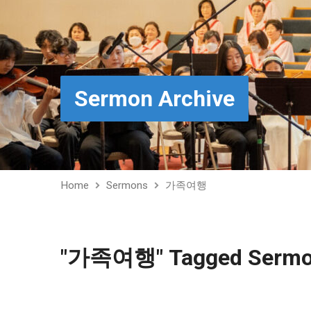
Sermon Archive
Home
Sermons
가족여행
"가족여행" Tagged Serm