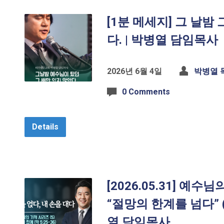
[1분 메세지] 그 날밤
다. | 박병열 담임목사
2026년 6월 4일
박병열 
0 Comments
Details
[2026.05.31] 예수
“절망의 한계를 넘다” (막
열 담임목사