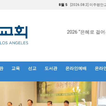
8월 5
[2026.08.2] 미주평
2026 “은혜로 걸어
판
교육
선교
도서관
온라인예배
온라인헌