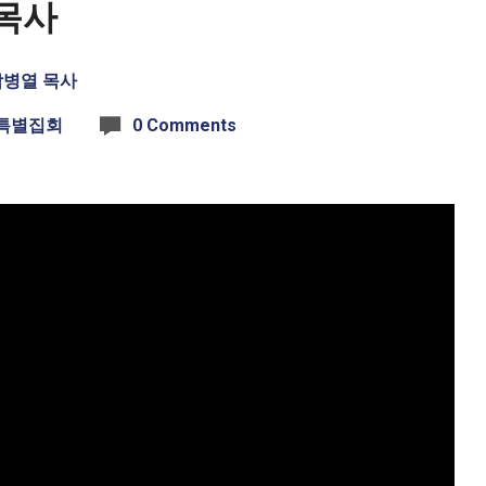
임목사
박병열 목사
 특별집회
0 Comments