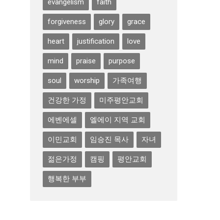
evangelism
faith
forgiveness
glory
grace
heart
justification
love
mind
praise
purpose
soul
worship
가족여행
건강한 가정
미주평안교회
에벤에셀
엘에이 지역 교회
이민교회
임승진 목사
자녀
젊은가정
캠핑
평안교회
행복한 부부