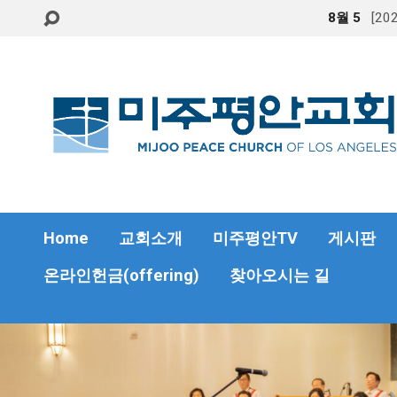
8월 5
[2
Home
교회소개
미주평안TV
게시판
온라인헌금(offering)
찾아오시는 길