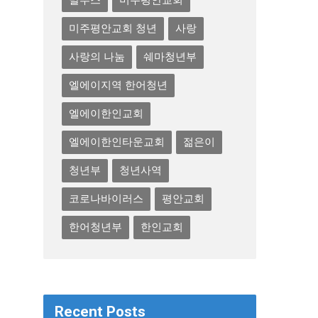
말투스
미주평안교회
미주평안교회 청년
사랑
사랑의 나눔
쉐마청년부
엘에이지역 한어청년
엘에이한인교회
엘에이한인타운교회
젊은이
청년부
청년사역
코로나바이러스
평안교회
한어청년부
한인교회
Recent Posts