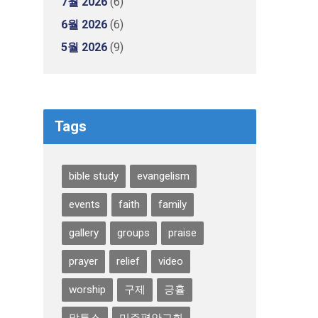
7월 2026
(6)
6월 2026
(6)
5월 2026
(9)
Tags
bible study
evangelism
events
faith
family
gallery
groups
praise
prayer
relief
video
worship
구제
긍휼