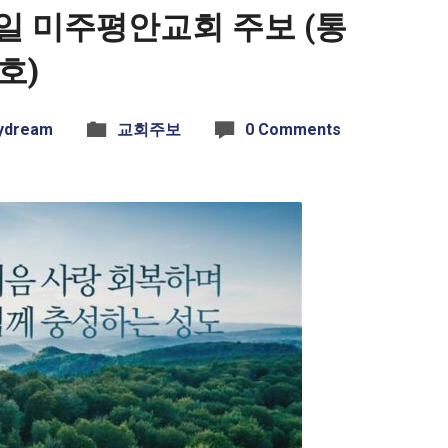
 7일 미주평안교회 주보 (통
호)
ydream
교회주보
0 Comments