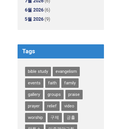
7월 2026
(6)
6월 2026
(6)
5월 2026
(9)
Tags
bible study
evangelism
events
faith
family
gallery
groups
praise
prayer
relief
video
worship
구제
긍휼