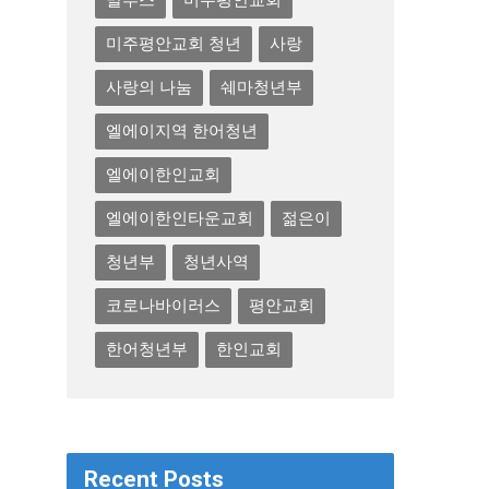
말투스
미주평안교회
미주평안교회 청년
사랑
사랑의 나눔
쉐마청년부
엘에이지역 한어청년
엘에이한인교회
엘에이한인타운교회
젊은이
청년부
청년사역
코로나바이러스
평안교회
한어청년부
한인교회
Recent Posts