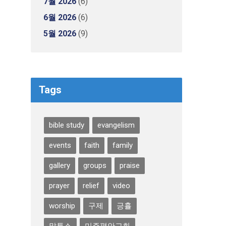
7월 2026
(6)
6월 2026
(6)
5월 2026
(9)
Tags
bible study
evangelism
events
faith
family
gallery
groups
praise
prayer
relief
video
worship
구제
긍휼