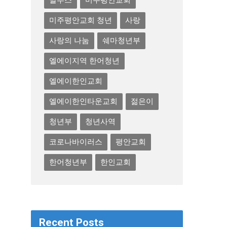
말투스
미주평안교회
미주평안교회 청년
사랑
사랑의 나눔
쉐마청년부
엘에이지역 한어청년
엘에이한인교회
엘에이한인타운교회
젊은이
청년부
청년사역
코로나바이러스
평안교회
한어청년부
한인교회
Recent Posts